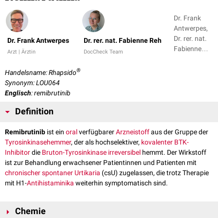
Dr. Frank
Antwerpes,
Dr. rer. nat.
Dr. Frank Antwerpes
Dr. rer. nat. Fabienne Reh
Fabienne
Arzt | Ärztin
DocCheck Team
Reh
®
Handelsname: Rhapsido
Synonym: LOU064
Englisch
: remibrutinib
Definition
Remibrutinib
ist ein
oral
verfügbarer
Arzneistoff
aus der Gruppe der
Tyrosinkinasehemmer
, der als hochselektiver,
kovalenter
BTK-
Inhibitor
die
Bruton-Tyrosinkinase
irreversibel
hemmt. Der Wirkstoff
ist zur Behandlung erwachsener Patientinnen und Patienten mit
chronischer spontaner Urtikaria
(csU) zugelassen, die trotz Therapie
mit H1-
Antihistaminika
weiterhin symptomatisch sind.
Chemie