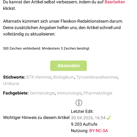
Du kannst den Artikel selbst verbessern, indem du auf
Bearbeiten
Zulassungsempfehlung aus. Am 27. April 2026 erteilte die
Europäische
sustained efficacy in Japanese patients with chronic spontaneous
klickst.
[
4
]
Kommission
daraufhin die formale Marktzulassung für die EU.
urticaria over 52 weeks
. Dermatol Ther (Heidelb). 2026.
doi:10.1007/s13555-026-01666-5
Alternativ kümmert sich unser Flexikon-Redaktionsteam darum.
↑
Novartis Pharma AG.
Novartis receives FDA approval for
Deine zusätzlichen Angaben helfen uns, den Artikel schnell und
Rhapsido® (remibrutinib), the only oral, targeted BTKi treatment for
vollständig zu aktualisieren:
chronic spontaneous urticaria (CSU)
. Press Release. 2025
↑
Novartis Pharma AG.
Novartis Rhapsido receives European
500
Zeichen verbleibend. Mindestens 5 Zeichen benötigt.
Commission approval as first oral targeted treatment for chronic
spontaneous urticaria
. Press Release. 2026
Absenden
Stichworte:
BTK-Hemmer
,
Biologikum
,
Tyrosinkinasehemmer
,
Urtikaria
Fachgebiete:
Dermatologie
,
Immunologie
,
Pharmakologie
Letzter Edit:
Wichtiger Hinweis zu diesem Artikel
30.04.2026, 16:54
9.203 Aufrufe
Nutzung:
BY-NC-SA