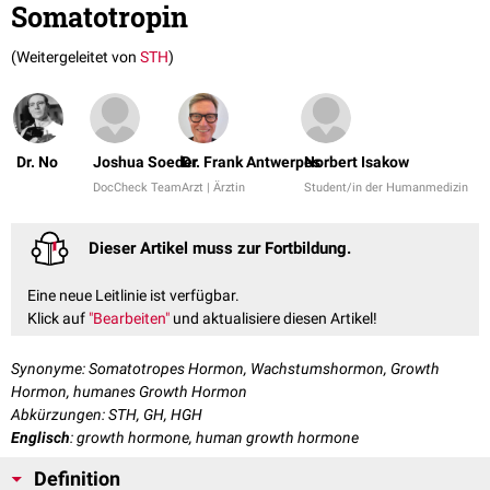
Somatotropin
(Weitergeleitet von
STH
)
Dr. No
Joshua Soeder
Dr. Frank Antwerpes
Norbert Isakow
DocCheck Team
Arzt | Ärztin
Student/in der Humanmedizin
Dieser Artikel muss zur Fortbildung.
Eine neue Leitlinie ist verfügbar.
Klick auf
"Bearbeiten"
und aktualisiere diesen Artikel!
Synonyme: Somatotropes Hormon, Wachstumshormon, Growth
Hormon, humanes Growth Hormon
Abkürzungen: STH, GH, HGH
Englisch
: growth hormone, human growth hormone
Definition