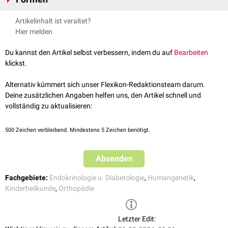
mit der statistischen Größenverteilungskurve von Menschen gleichen
Alters
,
Geschlechts
und ethnischer Herkunft. Befindet sich ein Mensch
hormoneller Gigantismus
(meist ausgelöst durch ein
Artikelinhalt ist veraltet?
im obersten
Perzentil
einer
Körpergröße
, gilt dieser als riesenwüchsig.
Hypophysenadenom
, auch symptomatischer Riesenwuchs genannt)
Hier melden
zerebraler Gigantismus
(
Sotos-Syndrom
): autosomal dominant oder
rezessiv vererbter Riesenwuchs mit typischer rundlicher
Du kannst den Artikel selbst verbessern, indem du auf
Bearbeiten
Gesichtsform,
Hypertelorismus
, hohem Haaransatz und
klickst.
psychomotorischer Retardierung
primordialer Gigantismus
(familiärer, konstitutioneller Hochwuchs
Alternativ kümmert sich unser Flexikon-Redaktionsteam darum.
ohne pathologische Befunde)
Deine zusätzlichen Angaben helfen uns, den Artikel schnell und
eunuchoider Gigantismus
(disproportionierter Riesenwuchs mit
vollständig zu aktualisieren:
Betonung des Oberkörpers)
500
Zeichen verbleibend. Mindestens 5 Zeichen benötigt.
Absenden
Fachgebiete:
Endokrinologie u. Diabetologie
,
Humangenetik
,
Kinderheilkunde
,
Orthopädie
Letzter Edit: