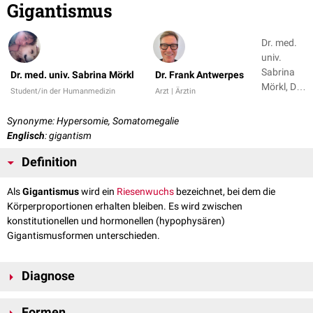
Gigantismus
Dr. med.
univ.
Sabrina
Dr. med. univ. Sabrina Mörkl
Dr. Frank Antwerpes
Mörkl, Dr.
Student/in der Humanmedizin
Arzt | Ärztin
Frank
Antwerpes
Synonyme: Hypersomie, Somatomegalie
+ 1
Englisch
: gigantism
Definition
Als
Gigantismus
wird ein
Riesenwuchs
bezeichnet, bei dem die
Körperproportionen erhalten bleiben. Es wird zwischen
konstitutionellen und hormonellen (hypophysären)
Gigantismusformen unterschieden.
Diagnose
Die Diagnose erfolgt durch Messung der Körpergröße und den Vergleich
Formen