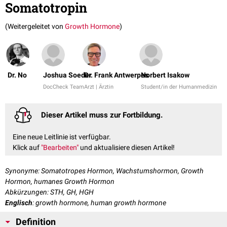
Somatotropin
(Weitergeleitet von
Growth Hormone
)
Dr. No
Joshua Soeder
Dr. Frank Antwerpes
Norbert Isakow
DocCheck Team
Arzt | Ärztin
Student/in der Humanmedizin
Dieser Artikel muss zur Fortbildung.
Eine neue Leitlinie ist verfügbar.
Klick auf
"Bearbeiten"
und aktualisiere diesen Artikel!
Synonyme: Somatotropes Hormon, Wachstumshormon, Growth
Hormon, humanes Growth Hormon
Abkürzungen: STH, GH, HGH
Englisch
: growth hormone, human growth hormone
Definition