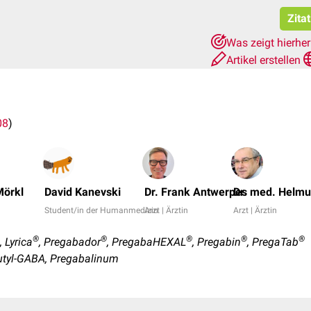
Zita
Was zeigt hierhe
Artikel erstellen
08
)
Mörkl
David Kanevski
Dr. Frank Antwerpes
Dr. med. Helmu
Student/in der Humanmedizin
Arzt | Ärztin
Arzt | Ärztin
®
®
®
®
®
, Lyrica
, Pregabador
, PregabaHEXAL
, Pregabin
, PregaTab
utyl-GABA, Pregabalinum