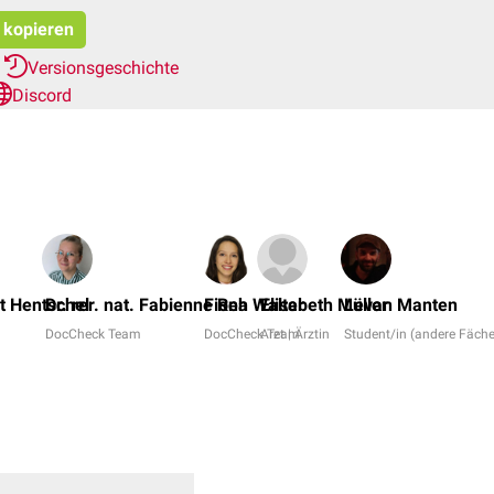
t kopieren
r
Versionsgeschichte
Discord
t Hentschel
Dr. rer. nat. Fabienne Reh
Fiona Walter
Elisabeth Müller
Levan Manten
DocCheck Team
DocCheck Team
Arzt | Ärztin
Student/in (andere Fäche