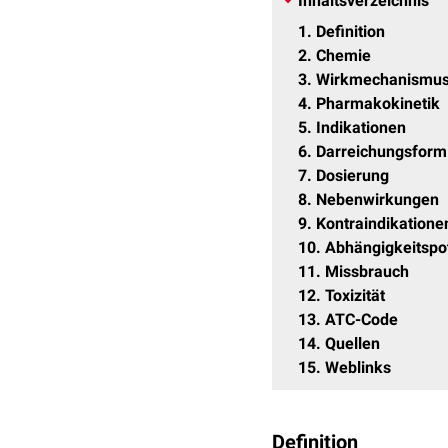
Inhaltsverzeichnis
1
Definition
2
Chemie
3
Wirkmechanismu
4
Pharmakokinetik
5
Indikationen
6
Darreichungsform
7
Dosierung
8
Nebenwirkungen
9
Kontraindikatione
10
Abhängigkeitspot
11
Missbrauch
12
Toxizität
13
ATC-Code
14
Quellen
15
Weblinks
Definition