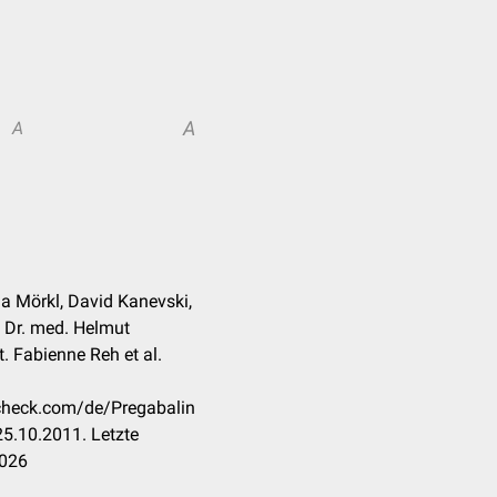
A
A
na Mörkl, David Kanevski,
, Dr. med. Helmut
at. Fabienne Reh et al.
ccheck.com/de/Pregabalin
5.10.2011. Letzte
2026