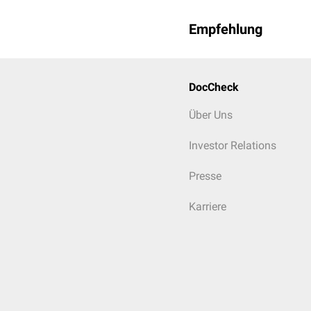
Empfehlung
DocCheck
Über Uns
Investor Relations
Presse
Karriere