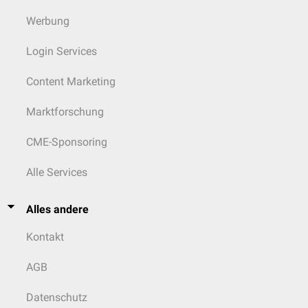
[
12
]
injiziert.
Werbung
Pharmakokinetik
Login Services
Zur
Kinetik
des Toxins sind keine Daten verfügbar. Die Aufnahme aus
dem
Magen-Darm-Trakt
ist gering. Wirkungseintritt und Wirkungsdauer
Content Marketing
sind individuell sehr unterschiedlich.
Darreichungsform
Marktforschung
Botulinumtoxin steht in Form von
Pulver
zur Herstellung einer
CME-Sponsoring
Injektionslösung
zur
intramuskulären
Anwendung zur Verfügung.
Dosierung
Alle Services
Die Dosierung richtet sich nach der speziellen Indikation.
Alles andere
Nebenwirkungen
Die bei der Behandlung mit Botulinumtoxin auftretenden
Kontakt
Nebenwirkungen variieren je nach Indikation und Körperstelle der
Injektion. Eine detaillierte Aufführung der verschiedenen
AGB
Nebenwirkungen und ihrer Häufigkeit ist der Fachinformation zu
entnehmen.
Datenschutz