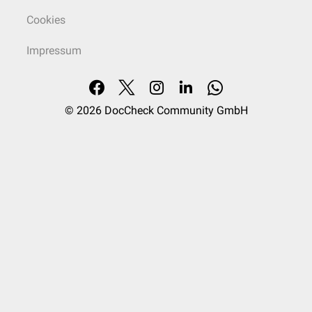
Die systemischen Nebenwirkungen entsprechen den
Vergiftungserscheinungen (Botulismus) und treten in der Regel
Cookies
innerhalb der ersten Tage nach der Injektion auf und können, obwohl im
Allgemeinen vorübergehend, mehrere Monate oder in seltenen Fällen
Impressum
noch länger andauern.
Lokale Nebenwirkungen der Injektion können beispielsweise
Schmerzen
,
Parästhesien
,
Schwellungen
oder
Hämatome
im Bereich der
[
2
]
Injektionsstelle sein.
© 2026
DocCheck Community GmbH
Wechselwirkungen
Die Wirkung von Botulinumtoxin kann durch
Aminoglykosidantibiotika
,
Spectinomycin
oder andere Arzneimittel, die auf die neuromuskuläre
[
2
]
Reizleitung wirken (z.B. neuromuskuläre Blocker), verstärkt werden.
Kontraindikationen
Überempfindlichkeit
gegen Botulinumtoxin oder einen der sonstigen
Bestandteile des Arzneimittels
Infektionen an den vorgesehenen Injektionsstellen
Schwangerschaft und Stillzeit
Die Anwendung von Botulinumtoxin darf in der
Schwangerschaft
und bei