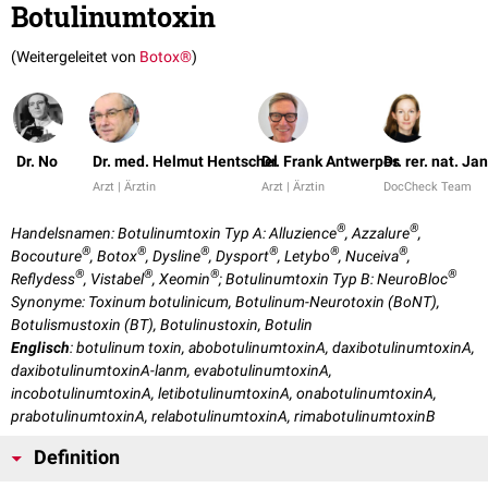
Botulinumtoxin
(Weitergeleitet von
Botox®
)
Dr. No
Dr. med. Helmut Hentschel
Dr. Frank Antwerpes
Dr. rer. nat. Ja
Arzt | Ärztin
Arzt | Ärztin
DocCheck Team
®
®
Handelsnamen: Botulinumtoxin Typ A: Alluzience
, Azzalure
,
®
®
®
®
®
®
Bocouture
, Botox
, Dysline
, Dysport
, Letybo
, Nuceiva
,
®
®
®
®
Reflydess
, Vistabel
, Xeomin
; Botulinumtoxin Typ B: NeuroBloc
Synonyme: Toxinum botulinicum, Botulinum-Neurotoxin (BoNT),
Botulismustoxin (BT), Botulinustoxin, Botulin
Englisch
: botulinum toxin, abobotulinumtoxinA, daxibotulinumtoxinA,
daxibotulinumtoxinA-lanm, evabotulinumtoxinA,
incobotulinumtoxinA, letibotulinumtoxinA, onabotulinumtoxinA,
prabotulinumtoxinA, relabotulinumtoxinA, rimabotulinumtoxinB
Definition