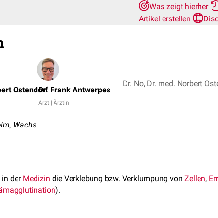
Was zeigt hierher
Artikel erstellen
Dis
n
bert Ostendorf
Dr. Frank Antwerpes
Arzt | Ärztin
Leim, Wachs
 in der
Medizin
die Verklebung bzw. Verklumpung von
Zellen
,
Er
ämagglutination
).