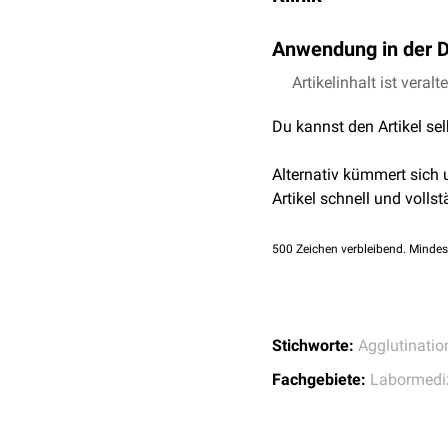
Eine
klinisch
relevante F
Anwendung in der D
führt eine Erythrozytena
Agglutinationsreaktione
Artikelinhalt ist veralt
Verklumpung von
Antige
Du kannst den Artikel se
Komplementsystems
nac
Hämagglutinations-
Alternativ kümmert sich
TPPA-Test
Artikel schnell und vollst
TPHA-Test
Latexpartikel-Aggluti
500
Zeichen verbleibend. Mindes
Stichworte:
Agglutinatio
Fachgebiete:
Labormedi