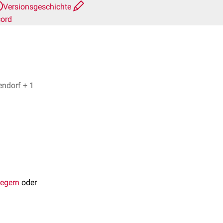
Versionsgeschichte
cord
Dr. No, Dr. med. Norbert Ostendorf + 1
regern
oder