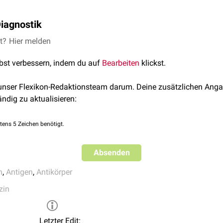
orm der Agglutination wird durch die so genannten
Kälteagglutin
iagnostik
gglutination in den Gefäßen zu
Durchblutungsstörungen
.
n werden in der
et?
Hier melden
Mikrobiologie
bzw. in der
Labordiagnostik
dazu g
nen
auf Erregern durch vorliegende
Antikörper
bzw. die Aktivieru
lbst verbessern, indem du auf
Bearbeiten
klickst.
hzuweisen.
Hemmtest
 unser Flexikon-Redaktionsteam darum. Deine zusätzlichen Anga
ändig zu aktualisieren:
nation
tens 5 Zeichen benötigt.
Absenden
n
,
Antigen
,
Antikörper
zin
Letzter Edit: