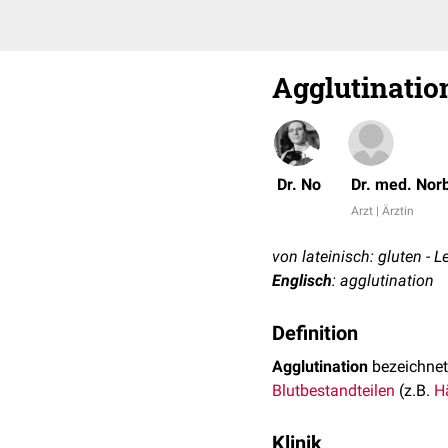
Agglutinatio
Dr. No
Dr. med. Nor
Arzt | Ärztin
von lateinisch: gluten - 
Englisch
: agglutination
Definition
Agglutination
bezeichnet
Blutbestandteilen
(z.B.
H
Klinik