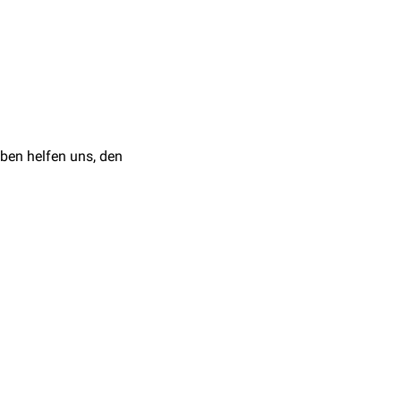
ine
verursacht. Dabei
enutzt, eine
ng des
ben helfen uns, den