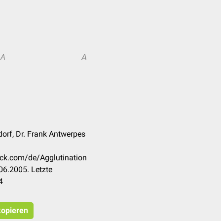
A
A
dorf, Dr. Frank Antwerpes
eck.com/de/Agglutination
06.2005. Letzte
4
kopieren