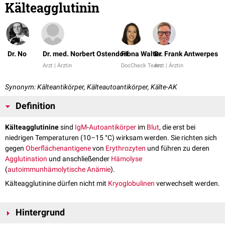
Kälteagglutinin
Dr. No
Dr. med. Norbert Ostendorf
Fiona Walter
Dr. Frank Antwerpes
Arzt | Ärztin
DocCheck Team
Arzt | Ärztin
Synonym: Kälteantikörper, Kälteautoantikörper, Kälte-AK
Definition
Kälteagglutinine
sind
IgM
-
Autoantikörper
im
Blut
, die erst bei
niedrigen Temperaturen (10–15 °C) wirksam werden. Sie richten sich
gegen
Oberflächenantigene
von
Erythrozyten
und führen zu deren
Agglutination
und anschließender
Hämolyse
(
autoimmunhämolytische Anämie
).
Kälteagglutinine dürfen nicht mit
Kryoglobulinen
verwechselt werden.
Hintergrund