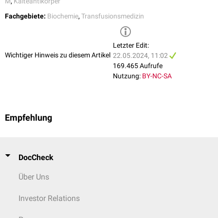
M
,
Kälteantikörper
Anti-P
paroxysmale Kältehämoglobinurie vom Typ
Morbus Waldenström
Donath-Landsteiner
Myelomen
Fachgebiete:
Biochemie
,
Transfusionsmedizin
polyklonale
Kälteagglutinine bei:
idiopathisch
(Kälteagglutininkrankheit)
Autoimmunerkrankungen
(z.B.
Letzter Edit:
Kollagenosen
,
Vaskulitiden
)
Wichtiger Hinweis zu diesem Artikel
postinfektiös (z.B.
pneumotrope
22.05.2024, 11:02
Viren,
Mykoplasmen
,
EBV
,
CMV
,
Röteln
,
Trypanosomen
)
169.465 Aufrufe
Nutzung:
BY-NC-SA
Hinweise
Kälteagglutinine können folgende Untersuchungen stören:
Blutbild
Empfehlung
Blutgruppenbestimmung
Gerinnungsdiagnostik
DocCheck
Über Uns
Investor Relations