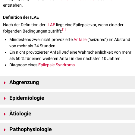
entstehen.
Definition der ILAE
Nach der Definition der
ILAE
liegt eine Epilepsie vor, wenn eine der
[
1
]
folgenden Bedingungen zutrifft:
Mindestens zwei nicht provozierte
Anfälle
("seizures") im Abstand
von mehr als 24 Stunden
Ein nicht provozierter Anfall
und
eine Wahrscheinlichkeit von mehr
als 60 % für einen weiteren Anfall in den nächsten 10 Jahren.
Diagnose eines
Epilepsie-Syndroms
Abgrenzung
Die Begriffe "Anfall" und "Epilepsie" lassen sich wie folgt unterscheiden:
Epidemiologie
Ein Anfall ist ein isoliertes klinisches Ereignis.
Epilepsie ist die Erkrankung, die mit spontan wieder auftetrenden
Etwa 2 bis 4 % aller Menschen erleiden im Laufe ihres Lebens einen
Anfällen assoziiert ist. Sie liegt vor, wenn mindestens zwei nicht
Ätiologie
einzelnen, isolierten epileptischen Anfall. Rund 0,5 bis 1 % entwickeln eine
provozierte, einzelne Anfallsereignisse vorgefallen sind.
manifeste Epilepsie. Die
Inzidenz
ist altersabhängig: Bei Kindern
Epilepsien sind
multifaktoriell
bedingt. Nach der
ILAE-Klassifikation von
überwiegen generalisierte Epilepsien, bei Erwachsenen eher
fokale
Pathophysiologie
2017
erfolgt die ätiologische Zuordnung zu einer oder mehreren der
[
2
]
Formen.