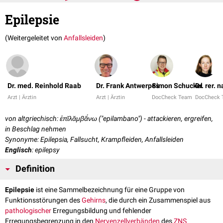
Epilepsie
(Weitergeleitet von
Anfallsleiden
)
Dr. med. Reinhold Raab
Dr. Frank Antwerpes
Simon Schuckel
Dr. rer. 
Arzt | Ärztin
Arzt | Ärztin
DocCheck Team
DocCheck
von altgriechisch: ἐπῐλᾰμβᾰ́νω ("epilambano") - attackieren, ergreifen,
in Beschlag nehmen
Synonyme: Epilepsia, Fallsucht, Krampfleiden, Anfallsleiden
Englisch
: epilepsy
Definition
Epilepsie
ist eine Sammelbezeichnung für eine Gruppe von
Funktionsstörungen des
Gehirns
, die durch ein Zusammenspiel aus
pathologischer
Erregungsbildung und fehlender
Erregungsbegrenzung in den
Nervenzellverbänden
des
ZNS