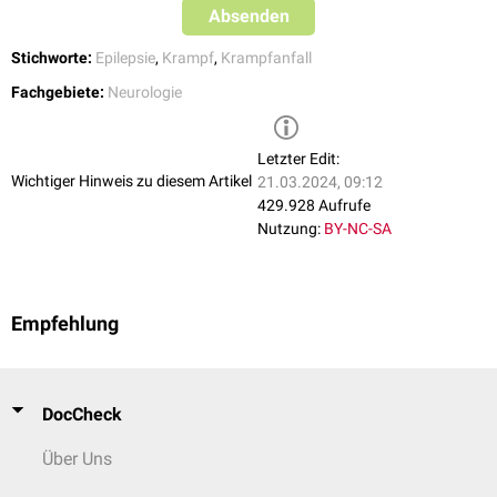
Absenden
Nach Sistieren der klonischen Phase kommt der Betroffene in der Regel
zu sich und fällt kurz darauf aus Erschöpfung in einen Nachschlaf. In
Stichworte:
Epilepsie
,
Krampf
,
Krampfanfall
dieser Zeitperiode wird der Zustand des Betroffenen als
postiktal
bezeichnet.
Fachgebiete:
Neurologie
Letzter Edit:
Wichtiger Hinweis zu diesem Artikel
21.03.2024, 09:12
429.928 Aufrufe
Nutzung:
BY-NC-SA
Empfehlung
DocCheck
Über Uns