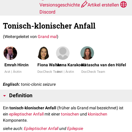
Versionsgeschichte
Artikel erstellen
Discord
Tonisch-klonischer Anfall
(Weitergeleitet von
Grand mal
)
Emrah Hircin
Fiona Walter
Anna Karakouti
Natascha van den Höfel
Arzt | Ärztin
DocCheck Team
Arzt | Ärztin
DocCheck Team
Englisch:
tonic-clonic seizure
Definition
Ein
tonisch-klonischer Anfall
(früher als Grand mal bezeichnet) ist
ein
epileptischer Anfall
mit einer
tonischen
und
klonischen
Komponente.
siehe auch:
Epileptischer Anfall
und
Epilepsie