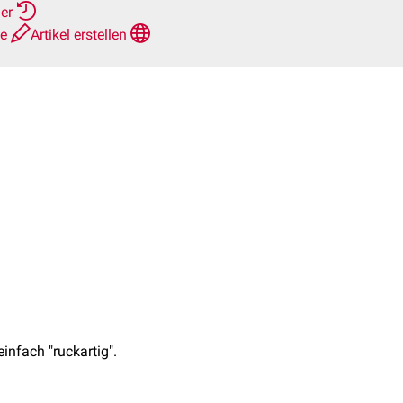
her
te
Artikel erstellen
infach "ruckartig".