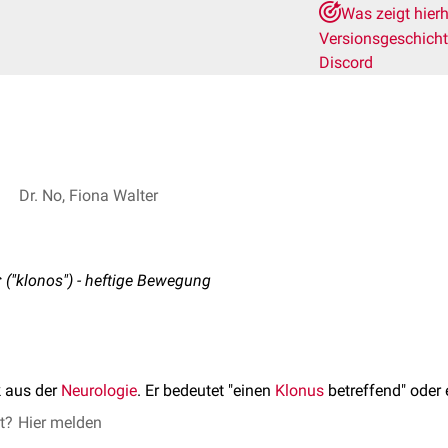
Was zeigt hier
Versionsgeschich
Discord
Dr. No, Fiona Walter
 ("klonos") - heftige Bewegung
k aus der
Neurologie
. Er bedeutet "einen
Klonus
betreffend" oder e
et?
Hier melden