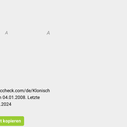
A
A
doccheck.com/de/Klonisch
 04.01.2008. Letzte
3.2024
at kopieren