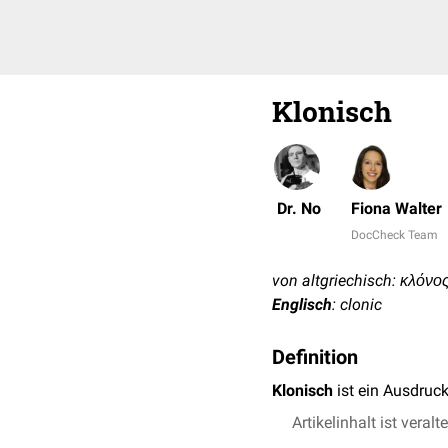
Klonisch
Dr. No
Fiona Walter
DocCheck Team
von altgriechisch: κλόνος
Englisch
: clonic
Definition
Klonisch
ist ein Ausdruc
Artikelinhalt ist veralt