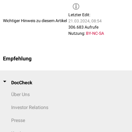
Die Anzahl der Miktionen wird auch als
Miktionsfrequenz
bezeichnet. Die
Miktionsfrequenz ist unter anderem von der individuellen Kapazität der
Letzter Edit:
Harnblase und von der aufgenommenen Flüssigkeitsmenge abhängig.
Wichtiger Hinweis zu diesem Artikel
21.03.2024, 08:54
Sie nimmt mit dem Alter zu. Bei einer Trinkmenge von maximal 2.000 ml
306.683 Aufrufe
pro Tag sind 4-7 Blasenentleerungen über den Tag und eine
Nutzung:
BY-NC-SA
Blasenentleerung in der Nacht normal.
Empfehlung
DocCheck
Über Uns
Investor Relations
Presse