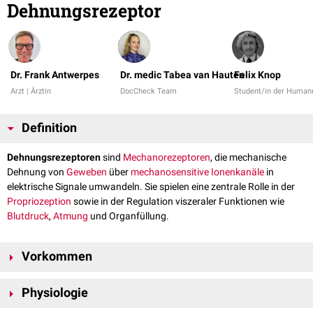
Dehnungsrezeptor
Dr. Frank Antwerpes
Dr. medic Tabea van Hauten
Felix Knop
Arzt | Ärztin
DocCheck Team
Student/in der Human
Definition
Dehnungsrezeptoren
sind
Mechanorezeptoren
, die mechanische
Dehnung von
Geweben
über
mechanosensitive
Ionenkanäle
in
elektrische Signale umwandeln. Sie spielen eine zentrale Rolle in der
Propriozeption
sowie in der Regulation viszeraler Funktionen wie
Blutdruck
,
Atmung
und Organfüllung.
Vorkommen
Dehnungsrezeptoren kommen in vielen Organen vor, in denen die
Physiologie
kontinuierliche Messung der Gewebespannung für die funktionale
Steuerung notwendig ist. Beispiele sind: