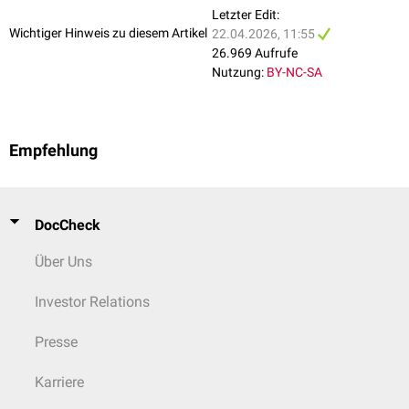
In den Herzventrikeln befinden sich ebenfalls Dehnungsrezeptoren. Unter
Letzter Edit:
extremen Bedingungen (extremer Dehnung der Ventrikel) können sie eine
Wichtiger Hinweis zu diesem Artikel
22.04.2026, 11:55
reflektorische
Bradykardie
und periphere
Vasodilatation
auslösen
26.969 Aufrufe
(
Bezold-Jarisch-Reflex
).
Nutzung:
BY-NC-SA
Empfehlung
DocCheck
Über Uns
Investor Relations
Presse
Karriere