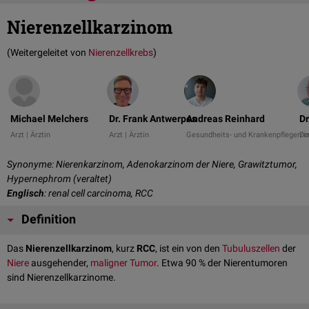
Nierenzellkarzinom
(Weitergeleitet von
Nierenzellkrebs
)
Michael Melchers
Dr. Frank Antwerpes
Andreas Reinhard
Dr
Arzt | Ärztin
Arzt | Ärztin
Gesundheits- und Krankenpfleger/i
Do
Synonyme: Nierenkarzinom, Adenokarzinom der Niere, Grawitztumor,
Hypernephrom (veraltet)
Englisch
: renal cell carcinoma, RCC
Definition
Das
Nierenzellkarzinom
, kurz
RCC
, ist ein von den
Tubuluszellen
der
Niere
ausgehender,
maligner
Tumor
. Etwa 90 % der Nierentumoren
sind Nierenzellkarzinome.