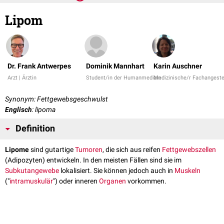
Lipom
Dr. Frank Antwerpes
Dominik Mannhart
Karin Auschner
Arzt | Ärztin
Student/in der Humanmedizin
Medizinische/r Fachangestel
Synonym: Fettgewebsgeschwulst
Englisch
: lipoma
Definition
Lipome
sind gutartige
Tumoren
, die sich aus reifen
Fettgewebszellen
(Adipozyten) entwickeln. In den meisten Fällen sind sie im
Subkutangewebe
lokalisiert. Sie können jedoch auch in
Muskeln
("
intramuskulär
") oder inneren
Organen
vorkommen.