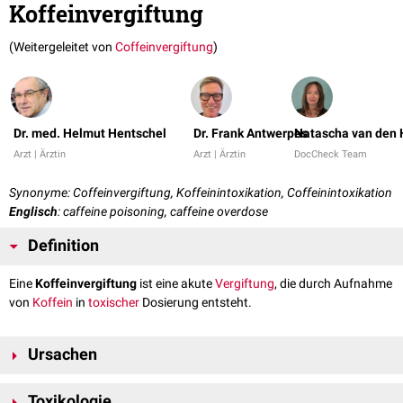
Koffeinvergiftung
(Weitergeleitet von
Coffeinvergiftung
)
Dr. med. Helmut Hentschel
Dr. Frank Antwerpes
Natascha van den 
Arzt | Ärztin
Arzt | Ärztin
DocCheck Team
Synonyme: Coffeinvergiftung, Koffeinintoxikation, Coffeinintoxikation
Englisch
: caffeine poisoning, caffeine overdose
Definition
Eine
Koffeinvergiftung
ist eine akute
Vergiftung
, die durch Aufnahme
von
Koffein
in
toxischer
Dosierung entsteht.
Ursachen
Eine Koffeinvergiftung entsteht durch die Aufnahme von Koffein über
Toxikologie
den
Gastrointestinaltrakt
u.a. durch: