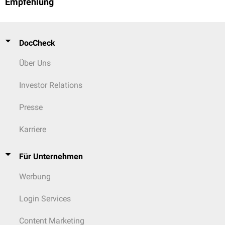
Empfehlung
Früh- und Neugeborenen, im frühen Säuglingsalter sowie bei
Lebererkrankungen
ist die Elimination deutlich verlangsamt.
DocCheck
Über Uns
Investor Relations
Presse
Karriere
Für Unternehmen
Werbung
Login Services
Content Marketing