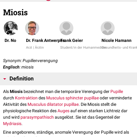
Miosis
Dr. No
Dr. Frank Antwerpes
Frank Geier
Nicole Hamann
Arzt | Ärztin
Student/in der Humanmedizin
Gesundheits- und Krank
Synonym: Pupillenverengung
Englisch
: miosis
Definition
Als
Miosis
bezeichnet man die temporäre Verengung der
Pupille
durch
Kontraktion
des
Musculus sphincter pupillae
oder verminderte
Aktivität des
Musculus dilatator pupillae
. Die Miosis stellt die
physiologische Reaktion des
Auges
auf einen starken Lichtreiz dar
und wird
parasympathisch
ausgelöst. Sie ist das Gegenteil der
Mydriasis
.
Eine angeborene, ständige, anomale Verengung der Pupille wird als