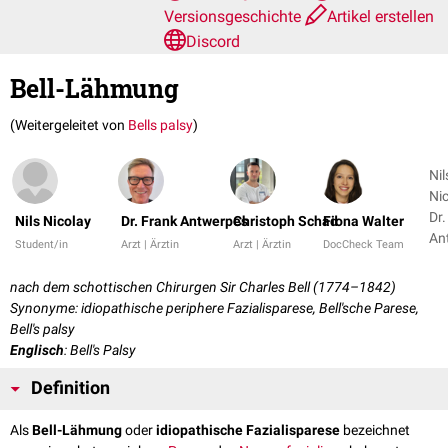
Versionsgeschichte
Artikel erstellen
Discord
Bell-Lähmung
(Weitergeleitet von
Bells palsy
)
Nil
Nic
Dr.
Nils Nicolay
Dr. Frank Antwerpes
Christoph Schad
Fiona Walter
An
Student/in
Arzt | Ärztin
Arzt | Ärztin
DocCheck Team
+ 
nach dem schottischen Chirurgen Sir Charles Bell (1774–1842)
Synonyme: idiopathische periphere Fazialisparese, Bell'sche Parese,
Bell's palsy
Englisch
: Bell's Palsy
Definition
Als
Bell-Lähmung
oder
idiopathische Fazialisparese
bezeichnet