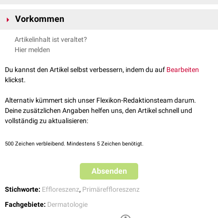
Vesikel entstehen im Gewebeverbund durch
Apoptose
von Zellen mit
Vorkommen
Flüssigkeitsaustrom und Lockerung umliegender Zellkontakte, so dass
sich ein mit Flüssigkeit gefüllter Hohlraum im Gewebe bildet.
Vesikel kommen bei einer Vielzahl verschiedener
Hauterkrankungen
und
Artikelinhalt ist veraltet?
Infektionskrankheiten
vor u.a. bei:
Hier melden
Herpes simplex
Varizellen
(Windpocken)
Du kannst den Artikel selbst verbessern, indem du auf
Bearbeiten
Pocken
klickst.
Ekzem
Zoster
Alternativ kümmert sich unser Flexikon-Redaktionsteam darum.
Hand-Fuß-Mund-Krankheit
Deine zusätzlichen Angaben helfen uns, den Artikel schnell und
Dyshidrose
vollständig zu aktualisieren:
Dermatitis herpetiformis
Impetigo contagiosa
500
Zeichen verbleibend. Mindestens 5 Zeichen benötigt.
siehe auch
:
Bulla
Absenden
Stichworte:
Effloreszenz
,
Primäreffloreszenz
Fachgebiete:
Dermatologie