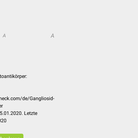
A
A
toantikörper:
check.com/de/Gangliosid-
er
5.01.2020. Letzte
020