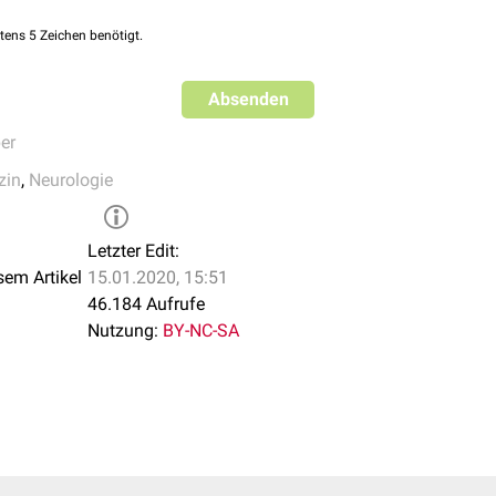
Anti-GM1, Anti-GD1a
tens 5 Zeichen benötigt.
Anti-GD1b
Absenden
MFS)
Anti-GQ1b, Anti-GT1a
er
Anti-GM2, Anti-GM3, Anti-
zin
,
Neurologie
europathie
Anti-GM3, Anti-GD1b, Anti
Letzter Edit:
Anti-GM1, Anti-GM2, Anti-G
sem Artikel
15.01.2020, 15:51
 Neuropathie
(MMN)
GD1b
46.184 Aufrufe
Nutzung:
BY-NC-SA
e mit monoklonaler IgM-
Anti-GM1, Anti-GD1b