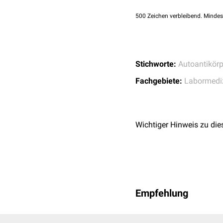
AMAN
500
Zeichen verbleibend. Mindes
AMSAN
Miller-Fisher-Syndrom
(
Stichworte:
Autoantikörp
CIDP
Fachgebiete:
Labormedi
Chronisch-ataxische N
Wichtiger Hinweis zu die
Multifokale motorische
Motorische Neuropathi
Gammopathie
Empfehlung