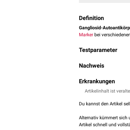
Definition
Gangliosid-Autoantikörp
Marker
bei verschiedene
Testparameter
Anti-GM1
Nachweis
Anti-GM2
Anti-GM3
Der Nachweis von Ganglio
Erkrankungen
Anti-GQ1b
Anti-GD1a
Gangliosid-Autoantikörpe
Artikelinhalt ist veralt
Anti-GD1b
Anti-GT1a
Erkrankung
Du kannst den Artikel se
Anti-GT1b
Anti-Asialo-GM1
Alternativ kümmert sich
Guillain-Barré-Syndrom
Artikel schnell und vollst