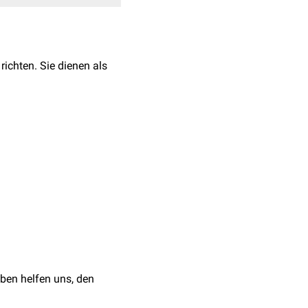
richten. Sie dienen als
auf:
GD1b, Anti-GT1b, Anti-
ben helfen uns, den