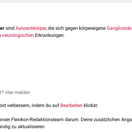
er
sind
Autoantikörper
, die sich gegen körpereigene
Ganglioside
n
neurologischen
Erkrankungen.
sid-Autoantikörpern erfolgt mittels
ELISA
.
r treten u.a. beim
et?
Hier melden
Guillain-Barré-Syndrom
und seinen Varianten 
Autoantikörper
lbst verbessern, indem du auf
Bearbeiten
klickst.
Anti-GM1, Anti-GD1a, Anti-
 unser Flexikon-Redaktionsteam darum. Deine zusätzlichen Anga
 (GBS)
GQ1b
ändig zu aktualisieren: