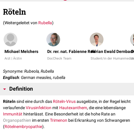
Röteln
(Weitergeleitet von
Rubella
)
Michael Melchers
Dr. rer. nat. Fabienne Reh
Adrian Ewald Dernbac
D
Arzt | Ärztin
DocCheck Team
Student/in der Humanmedizi
Ar
Synonyme: Rubeola, Rubella
Englisch
: German measles, rubella
Definition
Röteln
sind eine durch das
Röteln-Virus
ausgelöste, in der Regel leicht
verlaufende
Virusinfektion
mit
Hautexanthem
, die eine lebenslange
Immunität
hinterlässt. Eine Besonderheit ist die hohe Rate an
Organopathien
im ersten
Trimenon
bei Erkrankung von Schwangeren
(
Rötelnembryopathie
).