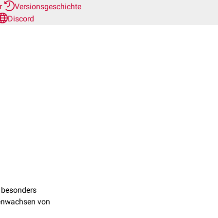
er
Versionsgeschichte
Discord
 besonders
menwachsen von