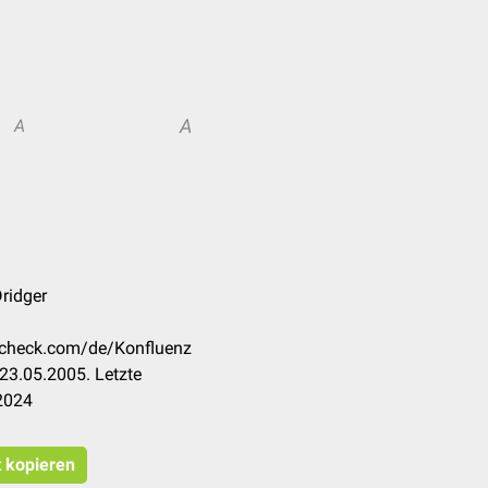
A
A
Dridger
occheck.com/de/Konfluenz
23.05.2005. Letzte
2024
t kopieren