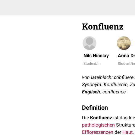
Konfluenz
Nils Nicolay
Anna Dr
Student/in
Student/i
von lateinisch: confluer
Synonym: Konfluieren, 
Englisch
: confluence
Definition
Die
Konfluenz
ist das I
pathologischen
Struktur
Effloreszenzen
der
Haut
.