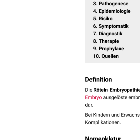
3
Pathogenese
4
Epidemiologie
5
Risiko
6
Symptomatik
7
Diagnostik
8
Therapie
9
Prophylaxe
10
Quellen
Definition
Die
Röteln-Embryopathi
Embryo
ausgelöste embry
dar.
Bei Kindern und Erwachse
Komplikationen.
Nomenklatur