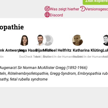
Zitat kopiere
Was zeigt hierher
Versionsgesc
Discord
opathie
ank Antwerpes
Inga Haas
Bijan Fink
Michael Hellfritz
Katharina Klüting
Lu
ztin
DocCheck Team
Arzt | Ärztin
Student/in der Humanmedizin
Student/in der Humanmedi
Arzt
Augenarzt Sir Norman McAllister Gregg (1892-1966)
eln, Rötelnembryofetopathie, Gregg-Syndrom, Embryopathia ru
athy, fetal rubella syndrome