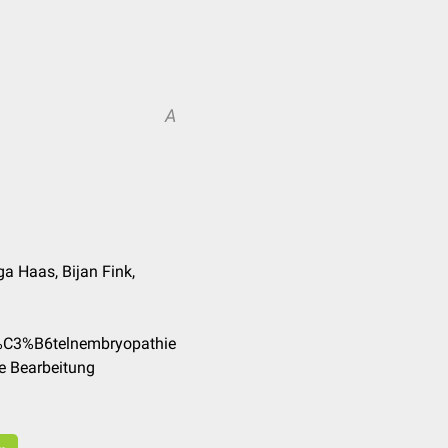
A
ga Haas, Bijan Fink,
R%C3%B6telnembryopathie
e Bearbeitung