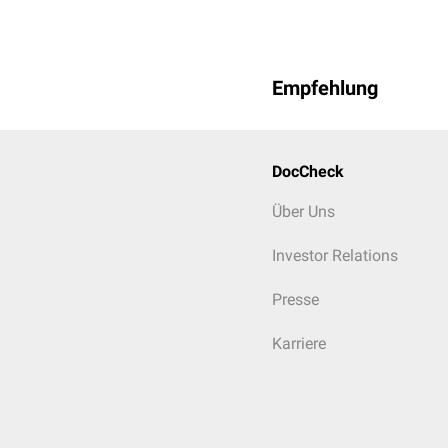
Empfehlung
DocCheck
Über Uns
Investor Relations
Presse
Karriere