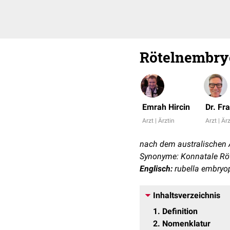
Rötelnembry
Emrah Hircin
Dr. Fr
Arzt | Ärztin
Arzt | Är
nach dem australischen 
Synonyme: Konnatale Röt
Englisch:
rubella embryop
Inhaltsverzeichnis
1
Definition
2
Nomenklatur