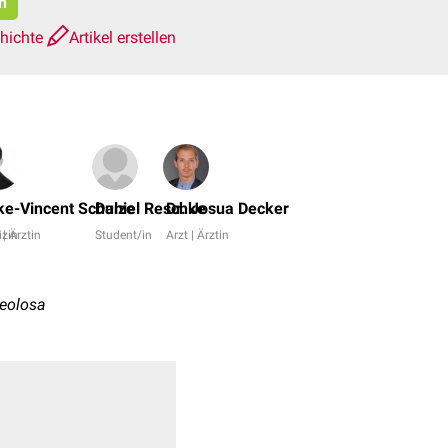
n
hichte
Artikel erstellen
Emrah
Hircin,
ke-Vincent Schulze
Daniel Reschke
Dr. Josua Decker
Dr.
zin
 | Ärztin
Student/in
Arzt | Ärztin
Frank
Antwerpes
+
beolosa
10