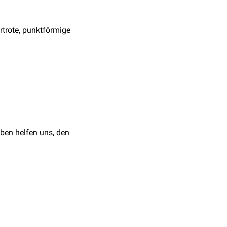
artrote, punktförmige
tlich. Das klinische
nthems
auf. Deshalb ist
ben helfen uns, den