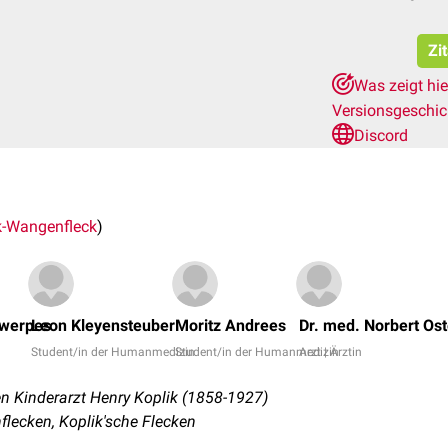
Zi
Was zeigt hi
Versionsgeschi
Discord
k-Wangenfleck
)
twerpes
Leon Kleyensteuber
Moritz Andrees
Dr. med. Norbert Os
Student/in der Humanmedizin
Student/in der Humanmedizin
Arzt | Ärztin
 Kinderarzt Henry Koplik (1858-1927)
lecken, Koplik'sche Flecken