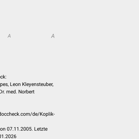
A
A
eck:
pes, Leon Kleyensteuber,
Dr. med. Norbert
n.doccheck.com/de/Koplik-
on 07.11.2005. Letzte
01.2026