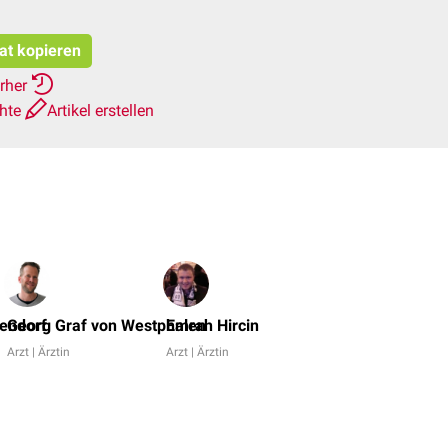
tat kopieren
erher
chte
Artikel erstellen
Dr.
No,
tendorf
Georg Graf von Westphalen
Emrah Hircin
Dr.
Arzt | Ärztin
Arzt | Ärztin
Frank
Antwerpes
+
5