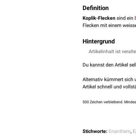
Definition
Koplik-Flecken
sind ein
Flecken mit einem weiss
Hintergrund
Für die Entstehung der K
Artikelinhalt ist veralt
Zeichen tritt in der Rege
Du kannst den Artikel se
es ein nützlicher diagnos
Alternativ kümmert sich
Artikel schnell und vollst
500
Zeichen verbleibend. Mindes
Stichworte:
Enanthem
,
E