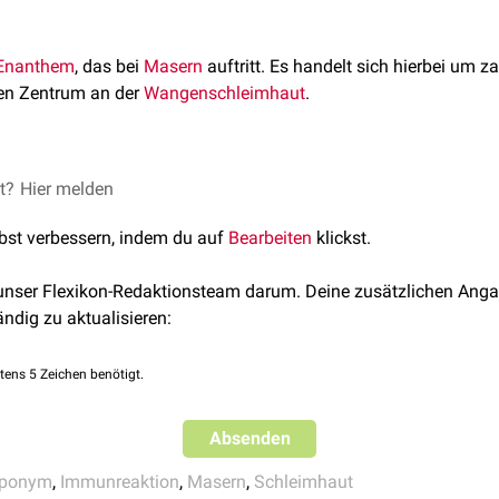
Enanthem
, das bei
Masern
auftritt. Es handelt sich hierbei um z
en Zentrum an der
Wangenschleimhaut
.
oplik-Fleck sind
et?
Hier melden
Immunreaktionen
in den
Blutkapillaren
verantwor
l ein bis vier Tage vor dem Ausbruch des eigentlichen
Masernexa
lbst verbessern, indem du auf
Bearbeiten
klickst.
tischer Hiinweis.
 unser Flexikon-Redaktionsteam darum. Deine zusätzlichen Anga
ändig zu aktualisieren:
tens 5 Zeichen benötigt.
Absenden
ponym
,
Immunreaktion
,
Masern
,
Schleimhaut