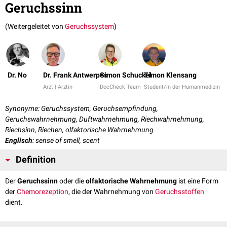
Geruchssinn
(Weitergeleitet von
Geruchssystem
)
Dr. No
Dr. Frank Antwerpes
Simon Schuckel
Timon Klensang
Arzt | Ärztin
DocCheck Team
Student/in der Humanmedizin
Synonyme: Geruchssystem, Geruchsempfindung,
Geruchswahrnehmung, Duftwahrnehmung, Riechwahrnehmung,
Riechsinn, Riechen, olfaktorische Wahrnehmung
Englisch
: sense of smell, scent
Definition
Der
Geruchssinn
oder die
olfaktorische Wahrnehmung
ist eine Form
der
Chemorezeption
, die der Wahrnehmung von
Geruchsstoffen
dient.