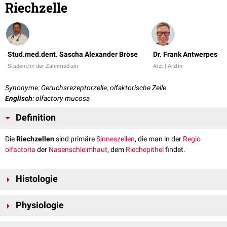
Riechzelle
Stud.med.dent. Sascha Alexander Bröse
Dr. Frank Antwerpes
Student/in der Zahnmedizin
Arzt | Ärztin
Synonyme: Geruchsrezeptorzelle, olfaktorische Zelle
Englisch
: olfactory mucosa
Definition
Die
Riechzellen
sind primäre
Sinneszellen
, die man in der
Regio
olfactoria
der
Nasenschleimhaut
, dem
Riechepithel
findet.
Histologie
Die Riechzellen sind noch nicht zur Gänze erforscht. Es handelt es sich
Physiologie
um bipolare
Neuronen
, die mit einem langen Zellfortsatz die Oberfläche
des Epithels erreichen und dort ein bläschenförmiges Ende ausbilden,
Der Mensch verfügt über etwa 10 Millionen Riechzellen. Das weist den