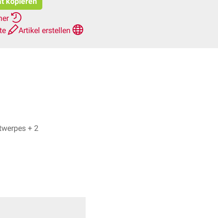
at kopieren
her
hte
Artikel erstellen
Nils Nicolay, Dr. Frank Antwerpes + 2