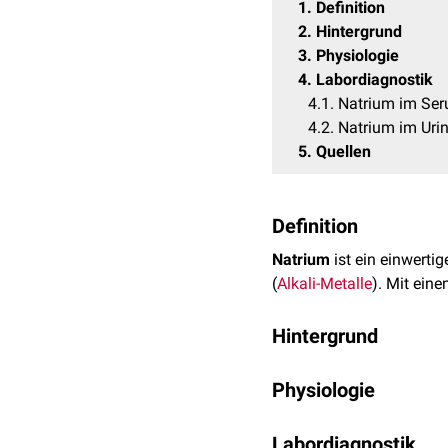
1
Definition
2
Hintergrund
3
Physiologie
4
Labordiagnostik
4.1
Natrium im Se
4.2
Natrium im Uri
5
Quellen
Definition
Natrium
ist ein einwerti
(
Alkali-Metalle
). Mit ein
Hintergrund
Elementares Natrium ist
Physiologie
geschützt werden. Als
Ka
Im tierischen Organismus
Labordiagnostik
Konzentration von etwa 1