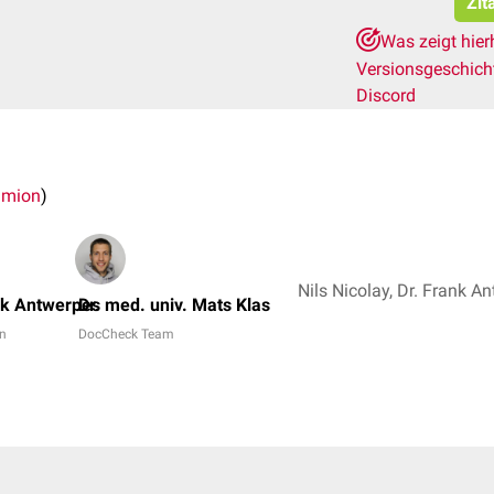
Zit
Was zeigt hier
Versionsgeschic
Discord
umion
)
nk Antwerpes
Dr. med. univ. Mats Klas
in
DocCheck Team