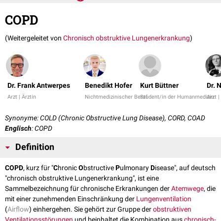
COPD
(Weitergeleitet von
Chronisch obstruktive Lungenerkrankung
)
Dr. Frank Antwerpes
Benedikt Hofer
Kurt Büttner
Dr. 
Arzt | Ärztin
Nichtmedizinischer Beruf
Student/in der Humanmedizin
Arzt |
Synonyme: COLD (Chronic Obstructive Lung Disease), CORD, COAD
Englisch
: COPD
Definition
COPD
, kurz für "
C
hronic
O
bstructive
P
ulmonary
D
isease", auf deutsch
"chronisch obstruktive Lungenerkrankung", ist eine
Sammelbezeichnung für chronische Erkrankungen der
Atemwege
, die
mit einer zunehmenden Einschränkung der
Lungenventilation
(
Airflow
) einhergehen. Sie gehört zur Gruppe der
obstruktiven
Ventilationsstörungen
und beinhaltet die Kombination aus
chronisch-