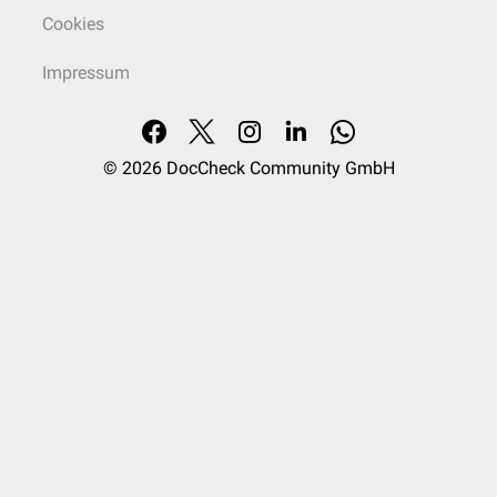
Langzeitsauerstofftherapie
(LOT), z.B. mit
mobilem Sauerstoffgerät
Cookies
Heimbeatmung
Rauchverbot
Impressum
Behandlung akuter Exazerbationen
Bronchodilatatoren
Systemische
Glukokortikoidtherapie
© 2026
DocCheck Community GmbH
Antibiotika
Sauerstoffgabe
Beatmung
Bei jeglicher Form der Beatmung von COPD-Patienten muss
berücksichtigt werden, dass die Adaption an die chronische Hyperkapnie
den
CO
-Partialdruck
als primären
Atemantrieb
supprimiert und der
O
-
2
2
Partialdruck
, der beim Gesunden den sekundären Atemantrieb darstellt,
der entscheidende Faktor ist. Bei Beatmung kann durch die Erhöhung
des O
-Partialdrucks daher im schlimmsten Fall ein Atemstillstand
2
provoziert werden.