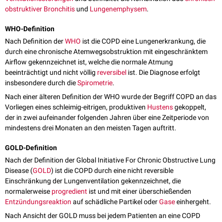
obstruktiver Bronchitis
und
Lungenemphysem
.
WHO-Definition
Nach Definition der
WHO
ist die COPD eine Lungenerkrankung, die
durch eine chronische Atemwegsobstruktion mit eingeschränktem
Airflow gekennzeichnet ist, welche die normale Atmung
beeinträchtigt und nicht völlig
reversibel
ist. Die Diagnose erfolgt
insbesondere durch die
Spirometrie
.
Nach einer älteren Definition der WHO wurde der Begriff COPD an das
Vorliegen eines schleimig-eitrigen, produktiven
Hustens
gekoppelt,
der in zwei aufeinander folgenden Jahren über eine Zeitperiode von
mindestens drei Monaten an den meisten Tagen auftritt.
GOLD-Definition
Nach der Definition der Global Initiative For Chronic Obstructive Lung
Disease (
GOLD
) ist die COPD durch eine nicht reversible
Einschränkung der Lungenventilation gekennzeichnet, die
normalerweise
progredient
ist und mit einer überschießenden
Entzündungsreaktion
auf schädliche Partikel oder
Gase
einhergeht.
Nach Ansicht der GOLD muss bei jedem Patienten an eine COPD