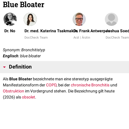
Blue Bloater
Dr. No
Dr. med. Katerina Tsakmaklis
Dr. Frank Antwerpes
Joshua Soe
DocCheck Team
Arzt | Ärztin
DocCheck Team
Synonym: Bronchitistyp
Englisch
: blue bloater
Definition
Als
Blue Bloater
bezeichnete man eine stereotyp ausgeprägte
Manifestationsform der
COPD
, bei der
chronische Bronchitis
und
Obstruktion
im Vordergrund stehen. Die Bezeichnung gilt heute
(2026) als
obsolet
.