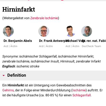
Hirninfarkt
(Weitergeleitet von
Zerebrale Ischämie
)
Dr. Benjamin Abels
Dr. Frank Antwerpes
Michael Vogt
Dr. rer. nat. Fa
Arzt | Ärztin
Arzt | Ärztin
Arzt | Ärztin
DocCheck Team
Synonyme: ischämischer Schlaganfall, ischämischer Hirninfarkt,
zerebrale Ischämie, ischämischer Insult, Hirninsult, zerebraler Infarkt
Englisch
: ischemic stroke
Definition
Ein
Hirninfarkt
ist ein Untergang von Gewebeabschnitten des
Gehirns
, der in Folge einer Minderdurchblutung (
Ischämie
) auftritt. Er
ist die häufigste Ursache (ca. 80-85 %) für einen
Schlaganfall
.