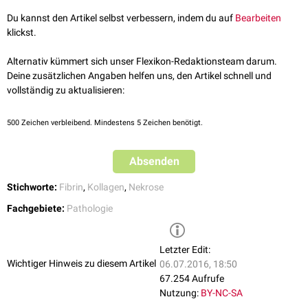
aus
Fibrin
, desintegrierten
Kollagenfasern
,
Blutplasmabestandteilen
und
Du kannst den Artikel selbst verbessern, indem du auf
Bearbeiten
nekrotischem Zellmaterial dar. Histologisch fällt eine ausgeprägte
klickst.
Eosinophilie
auf.
Fibrinoide Nekrosen der arteriellen Gefäße treten bei
Hypertonie
häufiger
Alternativ kümmert sich unser Flexikon-Redaktionsteam darum.
auf. Im Vollbild können sie zur
Okklusion
des betroffenen Gefäßes führen
Deine zusätzlichen Angaben helfen uns, den Artikel schnell und
und einen
lakunären Infarkt
verursachen.
vollständig zu aktualisieren:
500
Zeichen verbleibend. Mindestens 5 Zeichen benötigt.
Absenden
Stichworte:
Fibrin
,
Kollagen
,
Nekrose
Fachgebiete:
Pathologie
Letzter Edit:
Wichtiger Hinweis zu diesem Artikel
06.07.2016, 18:50
67.254 Aufrufe
Nutzung:
BY-NC-SA