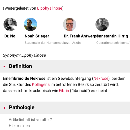
(Weitergeleitet von
Lipohyalinose
)
Dr. No
Noah Stieger
Dr. Frank Antwerpes
Constantin Hirrig
Student/in der Humanmedizin
Arzt | Ärztin
Operationstechnische/r
Synonym: Lipohyalinose
Definition
Eine
fibrinoide Nekrose
ist ein Gewebsuntergang (
Nekrose
), bei dem
die Struktur des
Kollagens
im betroffenen Bezirk so zerstört wird,
dass es lichtmikroskopisch wie
Fibrin
("fibrinoid") erscheint.
Pathologie
Fibrinoide Nekrosen finden sich im
Bindegewebe
oder in der
glatten
Artikelinhalt ist veraltet?
Muskulatur
- vor allem bei
Autoimmunkrankheiten
wie
Kollagenosen
und
Hier melden
Erkrankungen des
rheumatischen
Formenkreises. Sie stellen ein Gemisch