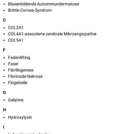
Blasenbildende Autoimmundermatose
Brittle-Cornea-Syndrom
C
COL2A1
COL4A1-assoziierte zerebrale Mikroangiopathie
COL5A1
F
Fadenlifting
Faser
Fibrillogenese
Fibrinoide Nekrose
Flügelzelle
G
Gelatine
H
Hydroxylysin
I