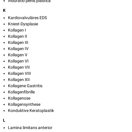
Induratio penis plastica
K
Kardiovalvuläres EDS
Kniest-Dysplasie
Kollagen I
Kollagen II
Kollagen III
Kollagen IV
Kollagen V
Kollagen VI
Kollagen VII
Kollagen VIII
Kollagen XII
Kollagene Gastritis
Kollagenfibrille
Kollagenose
Kollagensynthese
Konduktive Keratoplastik
L
Lamina limitans anterior