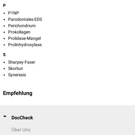
P
P1NP
Parodontales EDS
Perichondrium
Prokollagen
Prolidase-Mangel
Prolinhydroxylase
S
Sharpey-Faser
Skorbut
Syneresis
Empfehlung
DocCheck
Über Uns