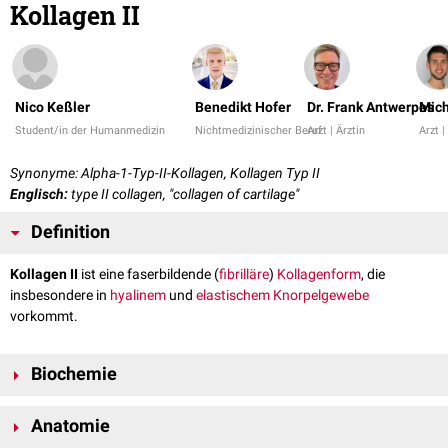
Kollagen II
Nico Keßler
Benedikt Hofer
Dr. Frank Antwerpes
Mich
Student/in der Humanmedizin
Nichtmedizinischer Beruf
Arzt | Ärztin
Arzt |
Synonyme: Alpha-1-Typ-II-Kollagen, Kollagen Typ II
Englisch:
type II collagen, "collagen of cartilage"
Definition
Kollagen II
ist eine faserbildende (
fibrilläre
)
Kollagenform
, die
insbesondere in
hyalinem
und
elastischem Knorpelgewebe
vorkommt.
Biochemie
Drei Pro-Kollagen-II-Ketten werden zu einem
Homotrimer
Anatomie
zusammengebaut. Anschließend wird dieses Prokollagen II
intrazellulär