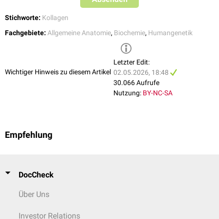
Tschechische Dysplasie
(metatarsaler Typ)
Weissenbacher-Zweymüller-Syndrom
Stichworte:
Kollagen
Fachgebiete:
Allgemeine Anatomie
,
Biochemie
,
Humangenetik
Letzter Edit:
Wichtiger Hinweis zu diesem Artikel
02.05.2026, 18:48
30.066 Aufrufe
Nutzung:
BY-NC-SA
Empfehlung
DocCheck
Über Uns
Investor Relations