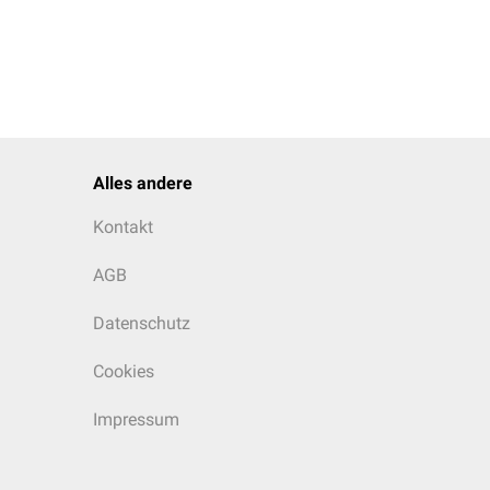
neration peripherer Nerven
ur verlangsamten
Hippocampus
,
t.
Alles andere
Kontakt
 für die Zellintegrität
AGB
Datenschutz
after Kollagen-VI-
Cookies
tet ein.
Impressum
t sich das Vorkommen von
chiedenen