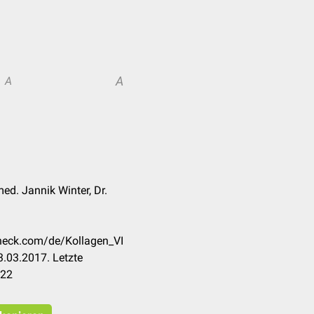
A
A
med. Jannik Winter, Dr.
check.com/de/Kollagen_VI
.03.2017. Letzte
022