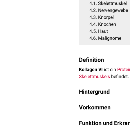
4.1
Skelettmuskel
4.2
Nervengewebe
4.3
Knorpel
4.4
Knochen
4.5
Haut
4.6
Malignome
Definition
Kollagen VI
ist ein
Protei
Skelettmuskels
befindet.
Hintergrund
In den letzten Jahren ko
Vorkommen
zytoprotektive
Eigenschaf
Kollagen VI ist in der L
Apoptoseantagonist
Funktion und Erkr
und unterschiedliche Ko
Protektion vor oxida