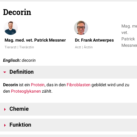
Decorin
Mag. m
vet.
Patrick
Mag. med. vet. Patrick Messner
Dr. Frank Antwerpes
Messner
Tierarzt | Tierärztin
Arzt | Ärztin
Dr. Fran
Antwer
Englisch:
decorin
Definition
Decorin
ist ein
Protein
, das in den
Fibroblasten
gebildet wird und zu
den
Proteoglykanen
zählt.
Chemie
Die
Molekülmasse
von ca. 40
kDa
ist relativ gering, sodass das Decorin
Funktion
nur eine
GAG
-Kette enthält: entweder
Chondroitinsulfat
oder
Dermatansulfat
.
Da das Decorin ein sog.
Kollagen
-bindendes-
Protein
ist, ist es wichtig für