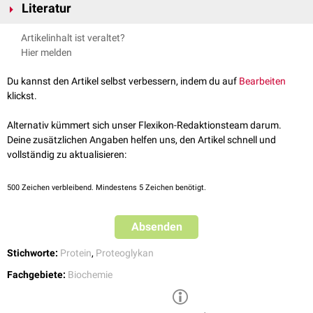
Literatur
die Bildung der Kollagenfasern.
"Duale Reihe Biochemie" - Joachim Rassow et. al., Thieme-Verlag, 3.
Artikelinhalt ist veraltet?
Auflage
Hier melden
Du kannst den Artikel selbst verbessern, indem du auf
Bearbeiten
klickst.
Alternativ kümmert sich unser Flexikon-Redaktionsteam darum.
Deine zusätzlichen Angaben helfen uns, den Artikel schnell und
vollständig zu aktualisieren:
500
Zeichen verbleibend. Mindestens 5 Zeichen benötigt.
Absenden
Stichworte:
Protein
,
Proteoglykan
Fachgebiete:
Biochemie