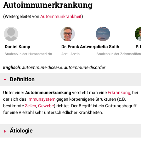
Autoimmunerkrankung
(Weitergeleitet von
Autoimmunkrankheit
)
Daniel Kamp
Dr. Frank Antwerpes
Jielia Salih
P.
Student/in der Humanmedizin
Arzt | Ärztin
Student/in der Zahnmedizin
Stu
Englisch
: autoimmune disease, autoimmune disorder
Definition
Unter einer
Autoimmunerkrankung
versteht man eine
Erkrankung
, bei
der sich das
Immunsystem
gegen körpereigene Strukturen (z.B.
bestimmte
Zellen
,
Gewebe
) richtet. Der Begriff ist ein Gattungsbegriff
für eine Vielzahl sehr unterschiedlicher Krankheiten.
Ätiologie
Die genaue Ursache für Autoimmunerkrankungen ist nach wie vor