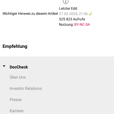
Polymyositis
(PM)
Antisynthetase-Syndrom
(ASS)
Letzter Edit:
Immunthrombozytopenie
Wichtiger Hinweis zu diesem Artikel
27.02.2025, 21:36
Lambert-Eaton-Syndrom
525.823 Aufrufe
Lichen sclerosus et atrophicus
Nutzung:
BY-NC-SA
Lineare IgA-Dermatose
Lupus erythematodes
Morbus Adamantiades-Behçet
Myasthenia gravis
Empfehlung
Narkolepsie
Primär chronische Polyarthritis
Polychondritis
Psoriasis
DocCheck
Purpura Schönlein-Henoch
Rheumatisches Fieber
Über Uns
Riesenzellarteriitis
(RZA)
SAPHO-Syndrom
Investor Relations
Sjögren-Syndrom
Sklerodermie
Presse
Stiff-Person-Syndrom
Typ-A-Gastritis
Karriere
Vitiligo