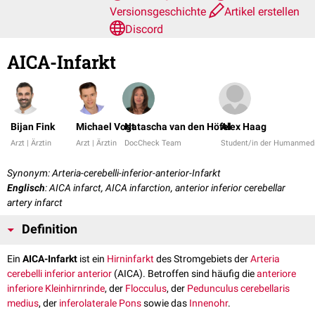
Versionsgeschichte
Artikel erstellen
Discord
AICA-Infarkt
Bijan Fink
Michael Vogt
Natascha van den Höfel
Alex Haag
Arzt | Ärztin
Arzt | Ärztin
DocCheck Team
Student/in der Humanmedi
Synonym: Arteria-cerebelli-inferior-anterior-Infarkt
Englisch
: AICA infarct, AICA infarction, anterior inferior cerebellar
artery infarct
Definition
Ein
AICA-Infarkt
ist ein
Hirninfarkt
des Stromgebiets der
Arteria
cerebelli inferior anterior
(AICA). Betroffen sind häufig die
anteriore
inferiore
Kleinhirnrinde
, der
Flocculus
, der
Pedunculus cerebellaris
medius
, der
inferolaterale
Pons
sowie das
Innenohr
.