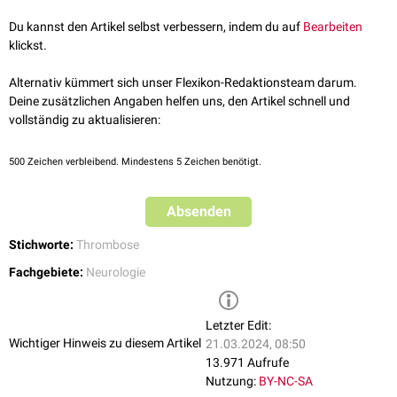
Sinusvenenthrombose
bzw. als Sinus- und Hirnvenenthrombose (CVST)
zusammengefasst.
Du kannst den Artikel selbst verbessern, indem du auf
Bearbeiten
siehe Hauptartikel
:
Sinusvenenthrombose
klickst.
Alternativ kümmert sich unser Flexikon-Redaktionsteam darum.
Deine zusätzlichen Angaben helfen uns, den Artikel schnell und
vollständig zu aktualisieren:
500
Zeichen verbleibend. Mindestens 5 Zeichen benötigt.
Absenden
Stichworte:
Thrombose
Fachgebiete:
Neurologie
Letzter Edit:
Wichtiger Hinweis zu diesem Artikel
21.03.2024, 08:50
13.971 Aufrufe
Nutzung:
BY-NC-SA