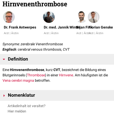
Hirnvenenthrombose
Dr. Frank Antwerpes
Dr. med. Jannik Winter
Bijan Fink
Florian Genske
Arzt | Ärztin
Arzt | Ärztin
Arzt | Ärztin
Arzt | Ärztin
Synonyme: zerebrale Venenthrombose
Englisch
: cerebral venous thrombosis, CVT
Definition
Eine
Hirnvenenthrombose
, kurz
CVT
, bezeichnet die Bildung eines
Blutgerinnsels (
Thrombose
) in einer
Hirnvene
. Am häufigsten ist die
Vena cerebri magna
betroffen.
Nomenklatur
Die Hirnvenenthrombose wird von einigen Autoren von der
Artikelinhalt ist veraltet?
Sinusthrombose
abgegrenzt. In den meisten Lehrbüchern werden sie als
Hier melden