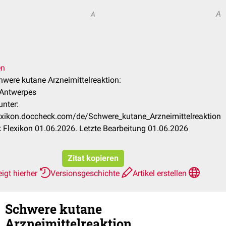
A
A
.
en
chwere kutane Arzneimittelreaktion:
 Antwerpes
unter:
lexikon.doccheck.com/de/Schwere_kutane_Arzneimittelreaktion
Flexikon 01.06.2026. Letzte Bearbeitung 01.06.2026
Zitat kopieren
igt hierher
Versionsgeschichte
Artikel erstellen
Schwere kutane
Arzneimittelreaktion