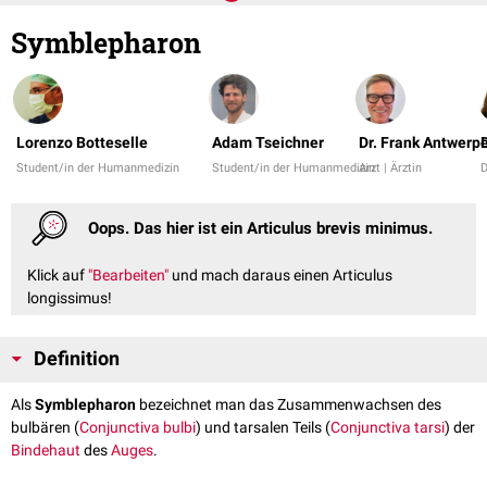
Symblepharon
Lorenzo Botteselle
Adam Tseichner
Dr. Frank Antwerp
D
Student/in der Humanmedizin
Student/in der Humanmedizin
Arzt | Ärztin
Oops. Das hier ist ein Articulus brevis minimus.
Klick auf
"Bearbeiten"
und mach daraus einen Articulus
longissimus!
Definition
Als
Symblepharon
bezeichnet man das Zusammenwachsen des
bulbären (
Conjunctiva bulbi
) und tarsalen Teils (
Conjunctiva tarsi
) der
Bindehaut
des
Auges
.