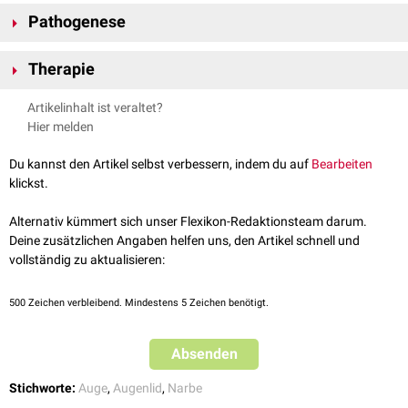
Pathogenese
Ein Symblepharon kann z.B. bei
Augenverätzungen
,
Erythema
Therapie
exsudativum multiforme
,
TEN
oder
okulärem Pemphigoid
auftreten.
Es erfolgt eine
Resektion
der Wucherung und Freipräparation der
Artikelinhalt ist veraltet?
Lidbindehautfläche. Anschließend werden die Wundränder in den
Fornix
Hier melden
zurückgennäht, um
Rezidive
zu verhindern. Ebenfalls kann eine
Keratoplastik
oder
Keratoprothese
Anwendung finden.
Du kannst den Artikel selbst verbessern, indem du auf
Bearbeiten
Die Nachbehandlung erfolgt durch
Applikation
von
Augensalbe
mit
klickst.
Glukokortikoiden
und
Antibiotika
oder
Ciclosporin
. Zur
Rezidivprophylaxe
kann eventuell eine spezielle konvexe Kunstaugen-
Alternativ kümmert sich unser Flexikon-Redaktionsteam darum.
Glasschale (sog.
Symblepahronschale
) eingesetzt werden.
Deine zusätzlichen Angaben helfen uns, den Artikel schnell und
vollständig zu aktualisieren:
500
Zeichen verbleibend. Mindestens 5 Zeichen benötigt.
Absenden
Stichworte:
Auge
,
Augenlid
,
Narbe