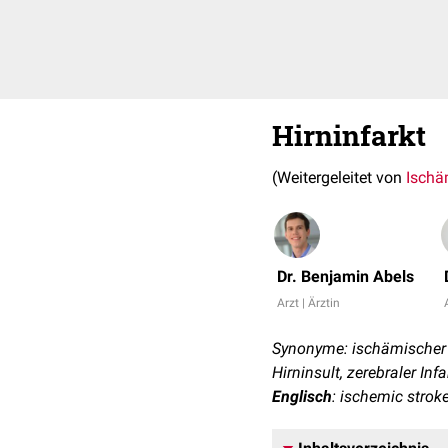
Hirninfarkt
(Weitergeleitet von
Ischä
Dr. Benjamin Abels
Arzt | Ärztin
Synonyme: ischämischer S
Hirninsult, zerebraler Infa
Englisch
: ischemic strok