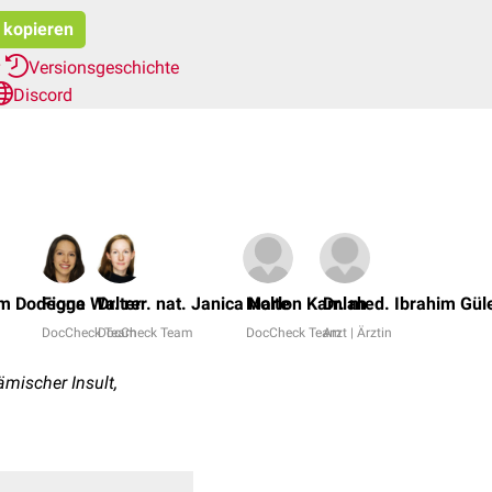
t kopieren
r
Versionsgeschichte
Discord
am Dodegge
Fiona Walter
Dr. rer. nat. Janica Nolte
Marlon Kamlah
Dr. med. Ibrahim Gül
DocCheck Team
DocCheck Team
DocCheck Team
Arzt | Ärztin
ämischer Insult,