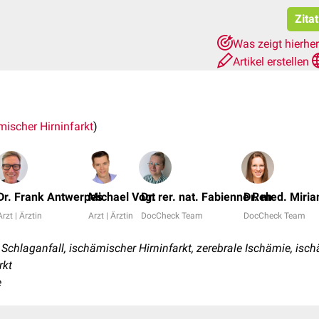
Zita
Was zeigt hierhe
Artikel erstellen
mischer Hirninfarkt
)
Dr. Frank Antwerpes
Michael Vogt
Dr. rer. nat. Fabienne Reh
Dr. med. Miri
Arzt | Ärztin
Arzt | Ärztin
DocCheck Team
DocCheck Team
chlaganfall, ischämischer Hirninfarkt, zerebrale Ischämie, isch
rkt
e