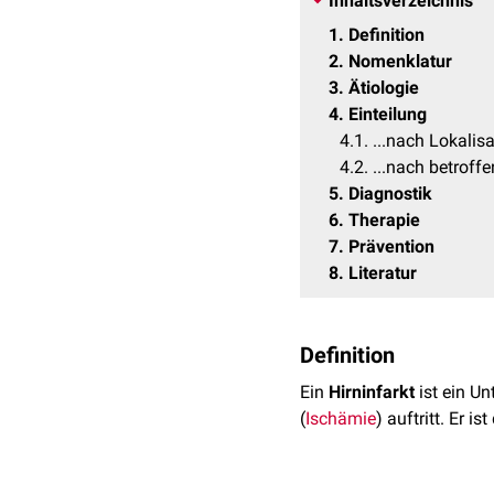
Inhaltsverzeichnis
1
Definition
2
Nomenklatur
3
Ätiologie
4
Einteilung
4.1
...nach Lokalis
4.2
...nach betrof
5
Diagnostik
6
Therapie
7
Prävention
8
Literatur
Definition
Ein
Hirninfarkt
ist ein U
(
Ischämie
) auftritt. Er i