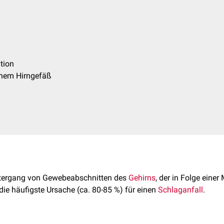
ation
fenem Hirngefäß
ntergang von Gewebeabschnitten des
Gehirns
, der in Folge eine
st die häufigste Ursache (ca. 80-85 %) für einen
Schlaganfall
.