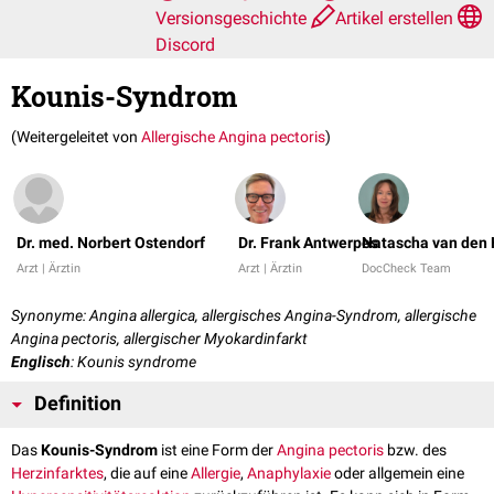
Versionsgeschichte
Artikel erstellen
Discord
Kounis-Syndrom
(Weitergeleitet von
Allergische Angina pectoris
)
Dr. med. Norbert Ostendorf
Dr. Frank Antwerpes
Natascha van den 
Arzt | Ärztin
Arzt | Ärztin
DocCheck Team
Synonyme: Angina allergica, allergisches Angina-Syndrom, allergische
Angina pectoris, allergischer Myokardinfarkt
Englisch
: Kounis syndrome
Definition
Das
Kounis-Syndrom
ist eine Form der
Angina pectoris
bzw. des
Herzinfarktes
, die auf eine
Allergie
,
Anaphylaxie
oder allgemein eine