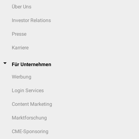
Konzentration, ungeeignetes Vehikel, ungenügende Okklusion) oder an
Über Uns
der verminderten Immunreaktivität des Patienten (z.B. durch Einnahme
von
Glukokortikoiden
oder
Antihistaminika
) liegen.
Investor Relations
Bei falsch-positiven oder -negativen Ergebnissen kann der Epikutantest
nach ca. 2 Monaten wiederholt werden.
Presse
Karriere
Für Unternehmen
Werbung
Login Services
Content Marketing
Marktforschung
CME-Sponsoring