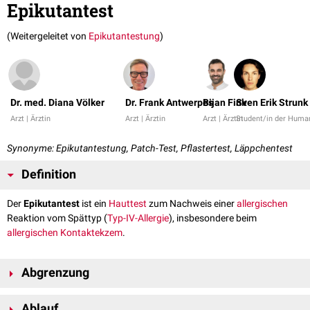
Epikutantest
(Weitergeleitet von
Epikutantestung
)
Dr. med. Diana Völker
Dr. Frank Antwerpes
Bijan Fink
Sven Erik Strunk
Arzt | Ärztin
Arzt | Ärztin
Arzt | Ärztin
Student/in der Huma
Synonyme: Epikutantestung, Patch-Test, Pflastertest, Läppchentest
Definition
Der
Epikutantest
ist ein
Hauttest
zum Nachweis einer
allergischen
Reaktion vom Spättyp (
Typ-IV-Allergie
), insbesondere beim
allergischen Kontaktekzem
.
Abgrenzung
Im Gegensatz zum
Intrakutantest
werden die Testallergene nur
auf
die
Ablauf
Haut aufgetragen, nicht in die Haut injiziert.