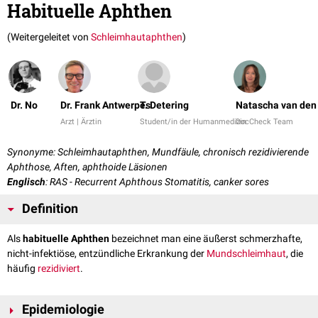
Habituelle Aphthen
(Weitergeleitet von
Schleimhautaphthen
)
Dr. No
Dr. Frank Antwerpes
T. Detering
Natascha van den
Arzt | Ärztin
Student/in der Humanmedizin
DocCheck Team
Synonyme: Schleimhautaphthen, Mundfäule, chronisch rezidivierende
Aphthose, Aften, aphthoide Läsionen
Englisch
: RAS - Recurrent Aphthous Stomatitis, canker sores
Definition
Als
habituelle Aphthen
bezeichnet man eine äußerst schmerzhafte,
nicht-infektiöse, entzündliche Erkrankung der
Mundschleimhaut
, die
häufig
rezidiviert
.
Epidemiologie