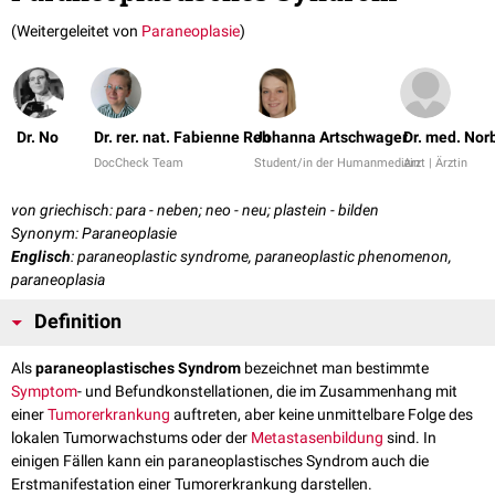
(Weitergeleitet von
Paraneoplasie
)
Dr. No
Dr. rer. nat. Fabienne Reh
Johanna Artschwager
Dr. med. Nor
DocCheck Team
Student/in der Humanmedizin
Arzt | Ärztin
von griechisch: para - neben; neo - neu; plastein - bilden
Synonym: Paraneoplasie
Englisch
: paraneoplastic syndrome, paraneoplastic phenomenon,
paraneoplasia
Definition
Als
paraneoplastisches Syndrom
bezeichnet man bestimmte
Symptom
- und Befundkonstellationen, die im Zusammenhang mit
einer
Tumorerkrankung
auftreten, aber keine unmittelbare Folge des
lokalen Tumorwachstums oder der
Metastasenbildung
sind. In
einigen Fällen kann ein paraneoplastisches Syndrom auch die
Erstmanifestation einer Tumorerkrankung darstellen.