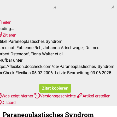
A
A
Teilen
ading...
Zitieren
tikel Paraneoplastisches Syndrom:
. rer. nat. Fabienne Reh, Johanna Artschwager, Dr. med.
rbert Ostendorf, Fiona Walter et al.
rufbar unter:
tps://flexikon.doccheck.com/de/Paraneoplastisches_Syndrom
cCheck Flexikon 05.02.2006. Letzte Bearbeitung 03.06.2025
Zitat kopieren
Was zeigt hierher
Versionsgeschichte
Artikel erstellen
Discord
Paraneoplastisches Syndrom