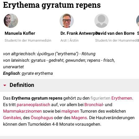
Erythema gyratum repens
Manuela Kofler
Dr. Frank Antwerpes
David van den Borre
Student/in der Humanmedizin
Arzt | Ärztin
Student/in der Humanmediz
S
von altgriechisch: ἐρύθημα ("erythema") - Rötung
von lateinisch: gyratus - gedreht, gewunden; repens - frisch,
unerwartet
Englisch
: gyrate erythema
Definition
Das
Erythema gyratum repens
gehört zu den
figurierten
Erythemen
.
Es tritt
paraneoplastisch
auf, vor allem bei
Bronchial
- und
Mammakarzinomen
sowie bei
malignen
Tumoren des weiblichen
Genitales
, des
Ösophagus
oder des
Magens
. Die Hautveränderungen
können dem Tumorleiden 4-8 Monate vorausgehen.