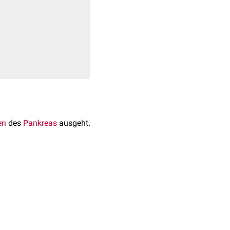
en
des
Pankreas
ausgeht.
nen pro Jahr. Sie