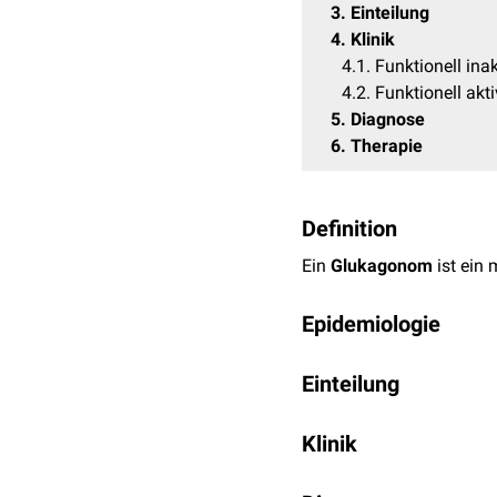
3
Einteilung
4
Klinik
4.1
Funktionell in
4.2
Funktionell ak
5
Diagnose
6
Therapie
Definition
Ein
Glukagonom
ist ein 
Epidemiologie
Glukagonome sind sehr s
Einteilung
machen etwa 1% aller
Pa
Man unterscheidet nach d
Klinik
funktionell aktives 
funktionell inaktive
Funktionell inaktives 