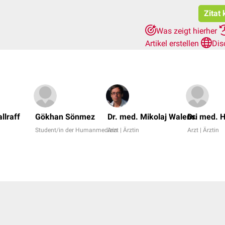
Zitat
Was zeigt hierher
Artikel erstellen
Dis
llraff
Gökhan Sönmez
Dr. med. Mikolaj Walensi
Dr. med. 
Student/in der Humanmedizin
Arzt | Ärztin
Arzt | Ärztin