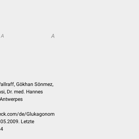
A
A
Wallraff, Gökhan Sönmez,
nsi, Dr. med. Hannes
k Antwerpes
check.com/de/Glukagonom
05.2009. Letzte
24