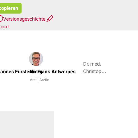
 kopieren
Versionsgeschichte
cord
Dr. med.
Christopher
Hannes Fürstenberg
Dr. Frank Antwerpes
Wallraff,
Arzt | Ärztin
Gökhan
Sönmez +
3