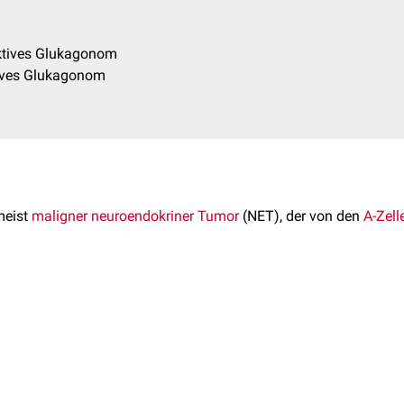
aktives Glukagonom
tives Glukagonom
meist
maligner
neuroendokriner Tumor
(NET), der von den
A-Zell
elten. Die
Inzidenz
beträgt 0,001 – 0,01 Fälle pro 100.000 Perso
nkreastumoren
aus.
er neuroendokrinen Aktivität:
Glukagonom
s Glukagonom
Glukagonom