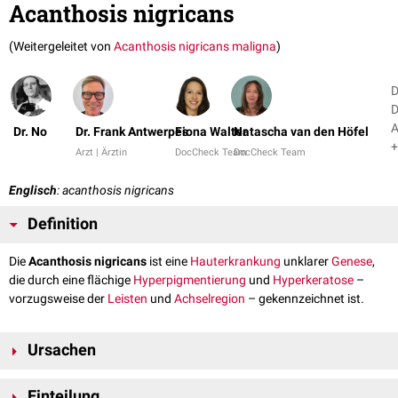
Acanthosis nigricans
(Weitergeleitet von
Acanthosis nigricans maligna
)
D
D
A
Dr. No
Dr. Frank Antwerpes
Fiona Walter
Natascha van den Höfel
+
Arzt | Ärztin
DocCheck Team
DocCheck Team
Englisch
: acanthosis nigricans
Definition
Die
Acanthosis nigricans
ist eine
Hauterkrankung
unklarer
Genese
,
die durch eine flächige
Hyperpigmentierung
und
Hyperkeratose
–
vorzugsweise der
Leisten
und
Achselregion
– gekennzeichnet ist.
Ursachen
Die genaue Ursache der Erkrankung ist unklar. Die Akanthosis nigricans
Einteilung
kommt gehäuft bei
Adipositas
,
Diabetes mellitus
und anderen