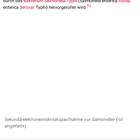
durch das
Bakterium
Salmonella Typhi
(Salmonella enterica
subsp
.
[
1
]
enterica
Serovar
Typhi) hervorgerufen wird.
Sekundärelektronenmikroskopaufnahme von Salmonellen (rot
eingefärbt)