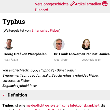
Versionsgeschichte
Artikel erstellen
Discord
Typhus
(Weitergeleitet von
Enterisches Fieber
)
Georg Graf von Westphalen
Dr. Frank Antwerpes
Dr. rer. nat. Janic
Arzt | Ärztin
Arzt | Ärztin
DocCheck Team
von altgriechisch: τῦφος ("typhos") - Dunst, Rauch
Synonyme: Typhus abdominalis, Bauchtyphus, typhoides Fieber,
enterisches Fieber
Englisch
: typhoid fever
Definition
Typhus
ist eine
meldepflichtige
,
systemische
Infektionskrankheit
, die