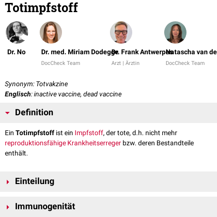
Totimpfstoff
Dr. No
Dr. med. Miriam Dodegge
Dr. Frank Antwerpes
Natascha van de
DocCheck Team
Arzt | Ärztin
DocCheck Team
Synonym: Totvakzine
Englisch
: inactive vaccine, dead vaccine
Definition
Ein
Totimpfstoff
ist ein
Impfstoff
, der tote, d.h. nicht mehr
reproduktionsfähige
Krankheitserreger
bzw. deren Bestandteile
enthält.
Einteilung
Totimpfstoffe lassen sich grob in fünf Klassen einteilen:
Immunogenität
Vollimpfstoffe